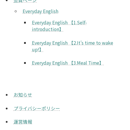
会員ページ
Everyday English
Everyday English 【1.Self-
introduction】
Everyday English 【2.It’s time to wake
up!】
Everyday English 【3.Meal Time】
お知らせ
プライバシーポリシー
運営情報