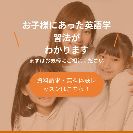
お子様にあった英語学
\
/
習法が
わかります
まずはお気軽にご相談ください
資料請求・無料体験レ
ッスンはこちら！