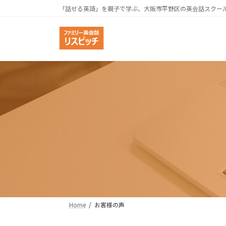
コ
ナ
「話せる英語」を親子で学ぶ、大阪市平野区の英会話スクー
ン
ビ
テ
ゲ
ン
ー
ツ
シ
へ
ョ
ス
ン
キ
に
ッ
移
プ
動
Home
お客様の声