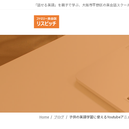
コ
ナ
「話せる英語」を親子で学ぶ、大阪市平野区の英会話スクー
ン
ビ
テ
ゲ
ン
ー
ツ
シ
へ
ョ
ス
ン
キ
に
ッ
移
プ
動
Home
ブログ
子供の英語学習に使えるYoutubeア