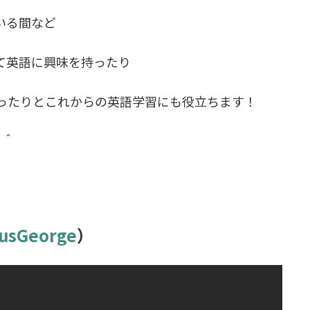
いる間など
て英語に興味を持ったり
ったりとこれからの英語学習にも役立ちます！
＾＾
ousGeorge
）