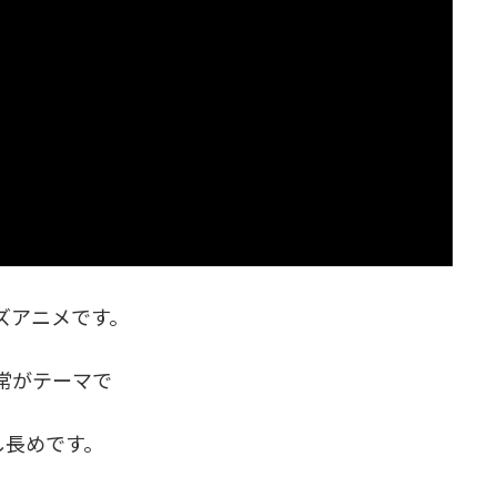
ズアニメです。
常がテーマで
し長めです。