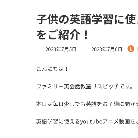
子供の英語学習に使え
をご紹介！
最
2023年7月5日
2023年7月6日
終
更
こんにちは！
新
日
時
ファミリー英会話教室リスピッチです。
:
本日は毎日少しでも英語をお子様に聞か
英語学習に使えるyoutubeアニメ動画